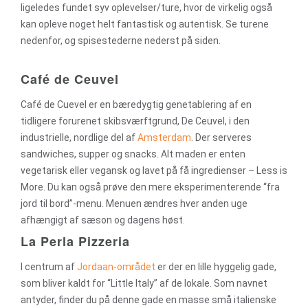
ligeledes fundet syv oplevelser/ture, hvor de virkelig også
kan opleve noget helt fantastisk og autentisk. Se turene
nedenfor, og spisestederne nederst på siden.
Café de Ceuvel
Café de Cuevel er en bæredygtig genetablering af en
tidligere forurenet skibsværftgrund, De Ceuvel, i den
industrielle, nordlige del af
Amsterdam
. Der serveres
sandwiches, supper og snacks. Alt maden er enten
vegetarisk eller vegansk og lavet på få ingredienser – Less is
More. Du kan også prøve den mere eksperimenterende “fra
jord til bord”-menu. Menuen ændres hver anden uge
afhængigt af sæson og dagens høst.
La Perla Pizzeria
I centrum af
Jordaan-området
er der en lille hyggelig gade,
som bliver kaldt for “Little Italy” af de lokale. Som navnet
antyder, finder du på denne gade en masse små italienske