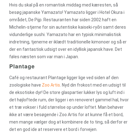
Hvis du skal på en romantisk middag med kæresten, så
besøg japanske Yamazato! Yamazato ligger i Hotel Okura i
området, De Pijp. Restauranten har siden 2002 haft en
Michelin-stjerne for sin autentiske
kaiseki-ryōri samt deres
vidunderlige sushi. Yamazato har en typisk minimalistisk
indretning, tjenerne er iklædt traditionelle kimonoer og så er
der en fantastisk udsigt over en idyllisk japansk have.
Det
føles næsten som var man i Japan.
Plantage
Café og restaurant Plantage ligger lige ved siden af den
zoologiske have
Zoo Artis
. Nyd din frokost med en udsigt til
de eksotiske dyr! De store glaspartier lukker lys og luft ind i
det højloftede rum, der ligger i en renoveret gammel hal, hvor
et træ vokser i fuld størrelse op under loftet. Man behøver
ikke at være besøgende i Zoo Artis for at kunne få et bord,
men mange vælger dog at kombinere de to ting, så derfor er
det en god ide at reservere et bord i forvejen.