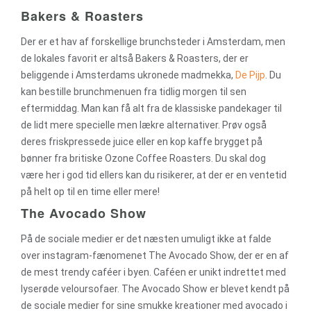
Bakers & Roasters
Der er et hav af forskellige brunchsteder i Amsterdam, men
de lokales favorit er altså Bakers & Roasters, der er
beliggende i Amsterdams ukronede madmekka,
De Pijp
. Du
kan bestille brunchmenuen fra tidlig morgen til sen
eftermiddag. Man kan få alt fra de klassiske pandekager til
de lidt mere specielle men lækre alternativer. Prøv også
deres friskpressede juice eller en kop kaffe brygget på
bønner fra britiske Ozone Coffee Roasters. Du skal dog
være her i god tid ellers kan du risikerer, at der er en ventetid
på helt op til en time eller mere!
The Avocado Show
På de sociale medier er det næsten umuligt ikke at falde
over instagram-fænomenet The Avocado Show, der er en af
de mest trendy caféer i byen. Caféen er unikt indrettet med
lyserøde veloursofaer. The Avocado Show er blevet kendt på
de sociale medier for sine smukke kreationer med avocado i