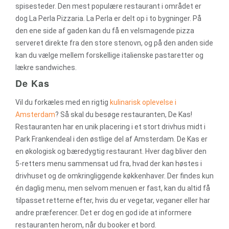
spisesteder. Den mest populære restaurant i området er
dog La Perla Pizzaria. La Perla er delt op i to bygninger. På
den ene side af gaden kan du få en velsmagende pizza
serveret direkte fra den store stenovn, og på den anden side
kan du vælge mellem forskellige italienske pastaretter og
lækre sandwiches.
De Kas
Vil du forkæles med en rigtig
kulinarisk oplevelse i
Amsterdam
? Så skal du besøge restauranten, De Kas!
Restauranten har en unik placering i et stort drivhus midt i
Park Frankendeal i den østlige del af Amsterdam. De Kas er
en økologisk og bæredygtig restaurant. Hver dag bliver den
5-retters menu sammensat ud fra, hvad der kan høstes i
drivhuset og de omkringliggende køkkenhaver. Der findes kun
én daglig menu, men selvom menuen er fast, kan du altid få
tilpasset retterne efter, hvis du er vegetar, veganer eller har
andre præferencer. Det er dog en god ide at informere
restauranten herom, når du booker et bord.