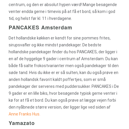
centrum, og den er absolut hypen værd! Mange besøgende
venter endda gerne i timevis på at få et bord, så kom i god
tid, og helst før kl. 11 i hverdagene.
PANCAKES Amsterdam
Det hollandske køkken er kendt for sine pommes frites,
sirupsvafler og ikke mindst pandekager. De bedste
hollandske pandekager finder du hos PANCAKES, der ligger i
en af de hyggelige 9 gader i centrum af Amsterdam. Du kan
både få salte frokostvarianter men også pandekager til den
søde tand. Hvis du ikke er er så sulten, kan du også prøve en
anden hollandsk favorit kaldt poffertjes, som er små
pandekager der serveres med puddersukker. PANCAKES i De
9 gader er en lille biks, hvor besøgende typisk gerne venter i
kø for at få et bord. Du kan også prøve at lægge vejen forbi
den nyåbnede større version, der ligger lige ved siden af
Anne Franks Hus.
Yamazato