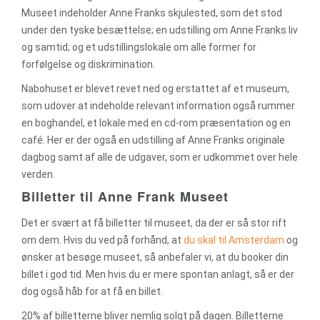
Museet indeholder Anne Franks skjulested, som det stod
under den tyske besættelse; en udstilling om Anne Franks liv
og samtid; og et udstillingslokale om alle former for
forfølgelse og diskrimination.
Nabohuset er blevet revet ned og erstattet af et museum,
som udover at indeholde relevant information også rummer
en boghandel, et lokale med en cd-rom præsentation og en
café. Her er der også en udstilling af Anne Franks originale
dagbog samt af alle de udgaver, som er udkommet over hele
verden.
Billetter til Anne Frank Museet
Det er svært at få billetter til museet, da der er så stor rift
om dem. Hvis du ved på forhånd, at
du skal til Amsterdam
og
ønsker at besøge museet, så anbefaler vi, at du booker din
billet i god tid. Men hvis du er mere spontan anlagt, så er der
dog også håb for at få en billet.
20% af billetterne bliver nemlig solgt på dagen. Billetterne