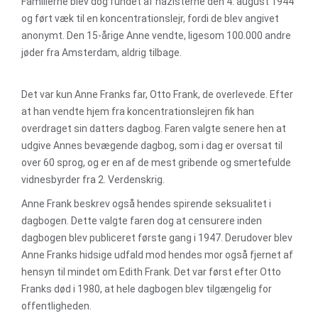
Familierne blev dog fundet af nazisterne den 4. august 1944
og ført væk til en koncentrationslejr, fordi de blev angivet
anonymt. Den 15-årige Anne vendte, ligesom 100.000 andre
jøder fra Amsterdam, aldrig tilbage.
Det var kun Anne Franks far, Otto Frank, de overlevede. Efter
at han vendte hjem fra koncentrationslejren fik han
overdraget sin datters dagbog. Faren valgte senere hen at
udgive Annes bevægende dagbog, som i dag er oversat til
over 60 sprog, og er en af de mest gribende og smertefulde
vidnesbyrder fra 2. Verdenskrig.
Anne Frank beskrev også hendes spirende seksualitet i
dagbogen. Dette valgte faren dog at censurere inden
dagbogen blev publiceret første gang i 1947. Derudover blev
Anne Franks hidsige udfald mod hendes mor også fjernet af
hensyn til mindet om Edith Frank. Det var først efter Otto
Franks død i 1980, at hele dagbogen blev tilgængelig for
offentligheden.