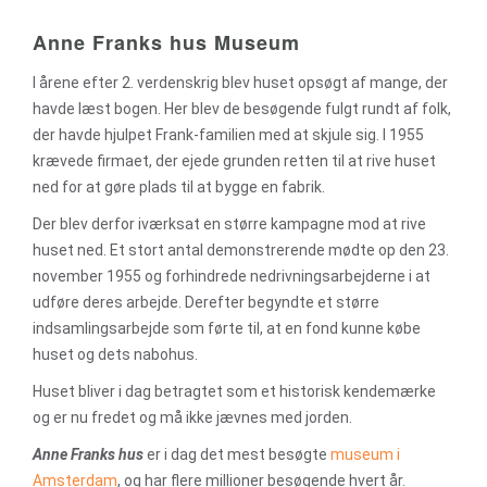
Anne Franks hus Museum
I årene efter 2. verdenskrig blev huset opsøgt af mange, der
havde læst bogen. Her blev de besøgende fulgt rundt af folk,
der havde hjulpet Frank-familien med at skjule sig. I 1955
krævede firmaet, der ejede grunden retten til at rive huset
ned for at gøre plads til at bygge en fabrik.
Der blev derfor iværksat en større kampagne mod at rive
huset ned. Et stort antal demonstrerende mødte op den 23.
november 1955 og forhindrede nedrivningsarbejderne i at
udføre deres arbejde. Derefter begyndte et større
indsamlingsarbejde som førte til, at en fond kunne købe
huset og dets nabohus.
Huset bliver i dag betragtet som et historisk kendemærke
og er nu fredet og må ikke jævnes med jorden.
Anne Franks hus
er i dag det mest besøgte
museum i
Amsterdam
, og har flere millioner besøgende hvert år.