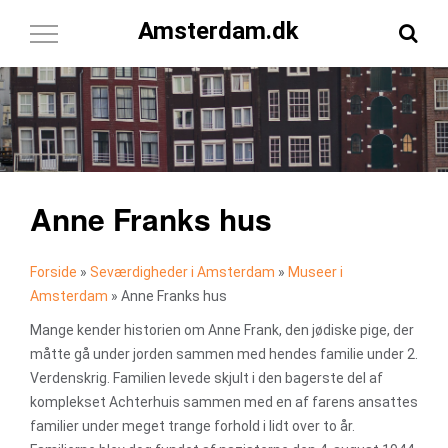
Amsterdam.dk
Toggle
Navigation
Anne Franks hus
Forside
»
Seværdigheder i Amsterdam
»
Museer i
Amsterdam
»
Anne Franks hus
Mange kender historien om Anne Frank, den jødiske pige, der
måtte gå under jorden sammen med hendes familie under 2.
Verdenskrig. Familien levede skjult i den bagerste del af
komplekset Achterhuis sammen med en af farens ansattes
familier under meget trange forhold i lidt over to år.