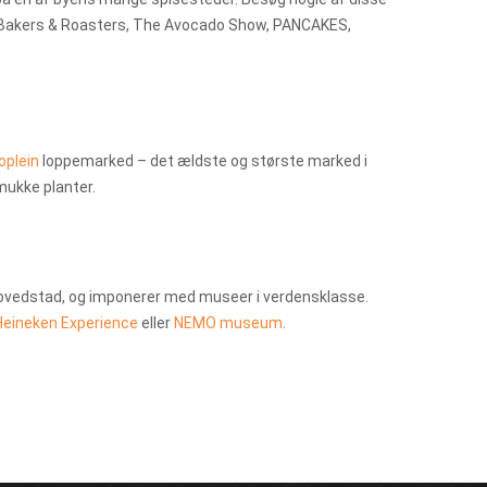
as, Bakers & Roasters, The Avocado Show, PANCAKES,
oplein
loppemarked – det ældste og største marked i
mukke planter.
hovedstad, og imponerer med museer i verdensklasse.
Heineken Experience
eller
NEMO museum
.