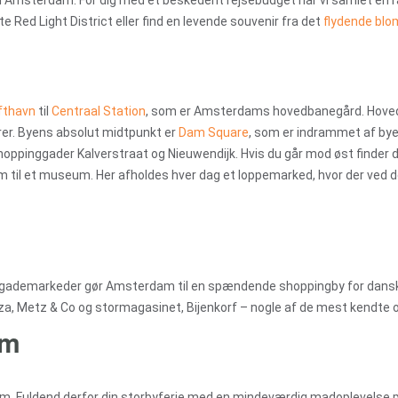
i Amsterdam. For dig med et beskedent rejsebudget har vi samlet en ræ
 Red Light District eller find en levende souvenir fra det
flydende bl
fthavn
til
Centraal Station
, som er Amsterdams hovedbanegård. Hoved
arer. Byens absolut midtpunkt er
Dam Square
, som er indrammet af bye
hoppinggader Kalverstraat og Nieuwendijk. Hvis du går mod øst finder 
 til et museum. Her afholdes hver dag et loppemarked, hvor der ved de 
m
 26 gademarkeder gør Amsterdam til en spændende shoppingby for dans
laza, Metz & Co og stormagasinet, Bijenkorf – nogle af de mest kendte 
am
. Fuldend derfor din storbyferie med en mindeværdig madoplevelse p