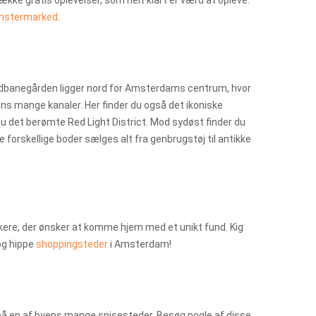
kke gratis oplevelser, som helt klart er værd at opleve.
omstermarked
.
banegården ligger nord for Amsterdams centrum, hvor
ns mange kanaler. Her finder du også det ikoniske
du det berømte Red Light District. Mod sydøst finder du
forskellige boder sælges alt fra genbrugstøj til antikke
kere, der ønsker at komme hjem med et unikt fund. Kig
og hippe
shoppingsteder
i Amsterdam!
å en af byens mange spisesteder. Besøg nogle af disse