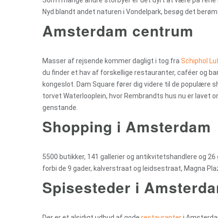
Som i mange andre storbyer er det dyrt at være på ferie 
Nyd blandt andet naturen i Vondelpark, besøg det berømte
Amsterdam centrum
Masser af rejsende kommer dagligt i tog fra
Schiphol Lu
du finder et hav af forskellige restauranter, caféer og b
kongeslot. Dam Square fører dig videre til de populære s
torvet Waterlooplein, hvor Rembrandts hus nu er lavet om
genstande.
Shopping i Amsterda
5500 butikker, 141 gallerier og antikvitetshandlere og
forbi de 9 gader, kalverstraat og leidsestraat, Magna P
Spisesteder i Amsterd
Der er et alsidigt udbud af gode
restauranter
i Amsterdam