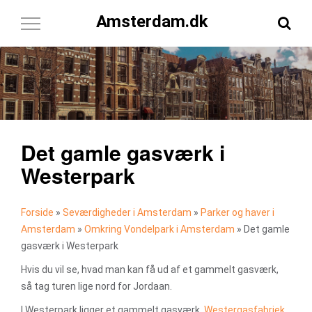
Amsterdam.dk
Toggle
Navigation
Det gamle gasværk i
Westerpark
Forside
»
Seværdigheder i Amsterdam
»
Parker og haver i
Amsterdam
»
Omkring Vondelpark i Amsterdam
»
Det gamle
gasværk i Westerpark
Hvis du vil se, hvad man kan få ud af et gammelt gasværk,
så tag turen lige nord for Jordaan.
I Westerpark ligger et gammelt gasværk,
Westergasfabriek
,