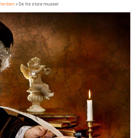
sterdam
»
De tre store museer