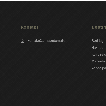
Kontakt
Destin
kontakt@amsterdam.dk
Red Light
Havneom
Kongeslo
Markeder
Vondelpa