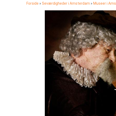
Forside
»
Seværdigheder i Amsterdam
»
Museer i Am