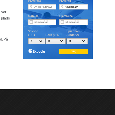
e var
 plads
d. På