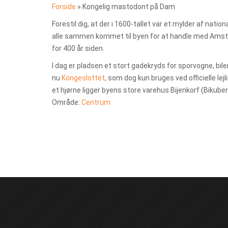
Forside
»
Kongelig mastodont på Dam
Forestil dig, at der i 1600-tallet var et mylder af nat
alle sammen kommet til byen for at handle med Amste
for 400 år siden.
I dag er pladsen et stort gadekryds for sporvogne, bile
nu
Kongeslottet
, som dog kun bruges ved officielle l
et hjørne ligger byens store varehus Bijenkorf (Bik
Område:
Centrum