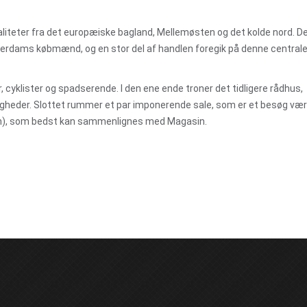
ionaliteter fra det europæiske bagland, Mellemøsten og det kolde nord. D
rdams købmænd, og en stor del af handlen foregik på denne centrale
r, cyklister og spadserende. I den ene ende troner det tidligere rådhus,
ejligheder. Slottet rummer et par imponerende sale, som er et besøg vær
uben), som bedst kan sammenlignes med Magasin.