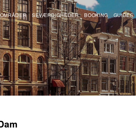
OMRÅDER
SEVÆRDIGHEDER
BOOKING
GUIDES
 Dam