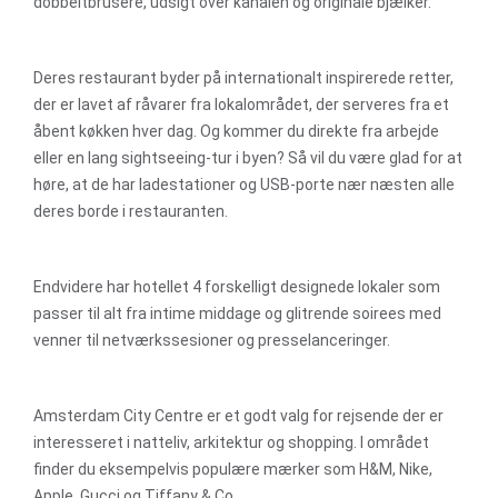
dobbeltbrusere, udsigt over kanalen og originale bjælker.
Deres restaurant byder på internationalt inspirerede retter,
der er lavet af råvarer fra lokalområdet, der serveres fra et
åbent køkken hver dag. Og kommer du direkte fra arbejde
eller en lang sightseeing-tur i byen? Så vil du være glad for at
høre, at de har ladestationer og USB-porte nær næsten alle
deres borde i restauranten.
Endvidere har hotellet 4 forskelligt designede lokaler som
passer til alt fra intime middage og glitrende soirees med
venner til netværkssesioner og presselanceringer.
Amsterdam City Centre er et godt valg for rejsende der er
interesseret i natteliv, arkitektur og shopping. I området
finder du eksempelvis populære mærker som H&M, Nike,
Apple, Gucci og Tiffany & Co.