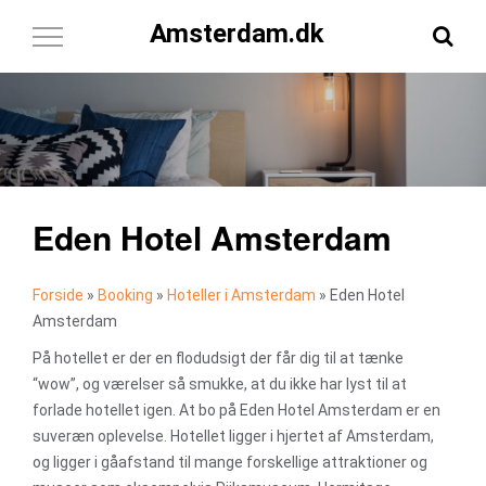
Amsterdam.dk
Toggle
Navigation
Eden Hotel Amsterdam
Forside
»
Booking
»
Hoteller i Amsterdam
»
Eden Hotel
Amsterdam
På hotellet er der en flodudsigt der får dig til at tænke
“wow”, og værelser så smukke, at du ikke har lyst til at
forlade hotellet igen. At bo på Eden Hotel Amsterdam er en
suveræn oplevelse. Hotellet ligger i hjertet af Amsterdam,
og ligger i gåafstand til mange forskellige attraktioner og